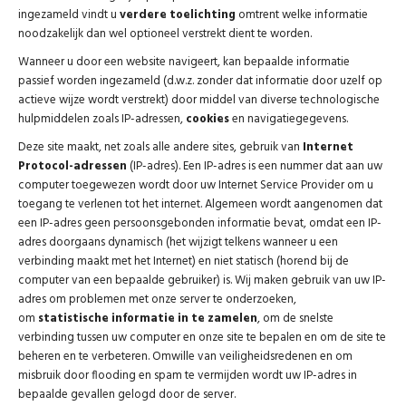
ingezameld vindt u
verdere toelichting
omtrent welke informatie
noodzakelijk dan wel optioneel verstrekt dient te worden.
Wanneer u door een website navigeert, kan bepaalde informatie
passief worden ingezameld (d.w.z. zonder dat informatie door uzelf op
actieve wijze wordt verstrekt) door middel van diverse technologische
hulpmiddelen zoals IP-adressen,
cookies
en navigatiegegevens.
Deze site maakt, net zoals alle andere sites, gebruik van
Internet
Protocol-adressen
(IP-adres). Een IP-adres is een nummer dat aan uw
computer toegewezen wordt door uw Internet Service Provider om u
toegang te verlenen tot het internet. Algemeen wordt aangenomen dat
een IP-adres geen persoonsgebonden informatie bevat, omdat een IP-
adres doorgaans dynamisch (het wijzigt telkens wanneer u een
verbinding maakt met het Internet) en niet statisch (horend bij de
computer van een bepaalde gebruiker) is. Wij maken gebruik van uw IP-
adres om problemen met onze server te onderzoeken,
om
statistische informatie in te zamelen
, om de snelste
verbinding tussen uw computer en onze site te bepalen en om de site te
beheren en te verbeteren. Omwille van veiligheidsredenen en om
misbruik door flooding en spam te vermijden wordt uw IP-adres in
bepaalde gevallen gelogd door de server.