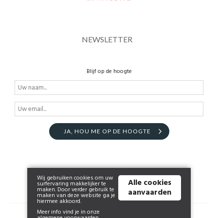
NEWSLETTER
Blijf op de hoogte
JA, HOU ME OP DE HOOGTE
Wij gebruiken cookies om uw
Alle cookies
surfervaring makkelijker te
maken. Door verder gebruik te
aanvaarden
maken van deze website ga je
hiermee akkoord.
Meer info vind je in onze
© 2026 www.lingerieaphrodite.be | Powered by
Tilroy
.