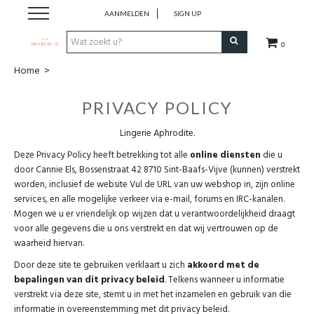
AANMELDEN
SIGN UP
0
Home
>
Home
PRIVACY POLICY
Webshop
Lingerie Aphrodite.
Merken
Deze Privacy Policy heeft betrekking tot alle
online diensten
die u
door Cannie Els, Bossenstraat 42 8710 Sint-Baafs-Vijve (kunnen) verstrekt
worden, inclusief de website Vul de URL van uw webshop in, zijn online
Cadeaubon
services, en alle mogelijke verkeer via e-mail, forums en IRC-kanalen.
Mogen we u er vriendelijk op wijzen dat u verantwoordelijkheid draagt
voor alle gegevens die u ons verstrekt en dat wij vertrouwen op de
Contact
waarheid hiervan.
Door deze site te gebruiken verklaart u zich
akkoord met de
Login
bepalingen van dit privacy beleid
. Telkens wanneer u informatie
verstrekt via deze site, stemt u in met het inzamelen en gebruik van die
informatie in overeenstemming met dit privacy beleid.