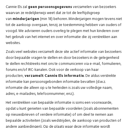
Cannie Els zal
geen persoonsgegevens
verzamelen van bezoekers
waarvan ze redelijkerwijs weet dat ze tot de leeftijdsgroep
van
minderjarigen
(min 18) behoren. Minderjarigen mogen tevens niet
tot de aankoop overgaan, tenzij ze toestemming hebben van ouders of
voogd. We adviseren ouders overleg te plegen met hun kinderen over
het gebruik van het internet en over informatie die zij verstrekken aan
websites.
Zoals veel websites verzamelt deze site actief informatie van bezoekers
door bepaalde vragen te stellen en door bezoekers in de gelegenheid
te stellen rechtstreeks met ons te communiceren via e-mail, formulieren,
forums en/of IRC-kanalen. Ook voor de verkoop van haar
producten,
verzamelt Cannie Els informatie
. De aldus verstrekte
informatie kan persoonsgebonden informatie bevatten (d.w.z.
informatie die alleen op u te herleiden is zoals uw volledige naam,
adres, e-mailadres, telefoonnummer, enz.).
Het verstrekken van bepaalde informatie is soms een voorwaarde,
opdat u kunt genieten van bepaalde voordelen (zoals abonnementen
op nieuwsbrieven of verdere informatie) of om deel te nemen aan
bepaalde activiteiten (zoals wedstrijden, de aankoop van producten of
andere aanbiedingen). Op de plaats waar deze informatie wordt