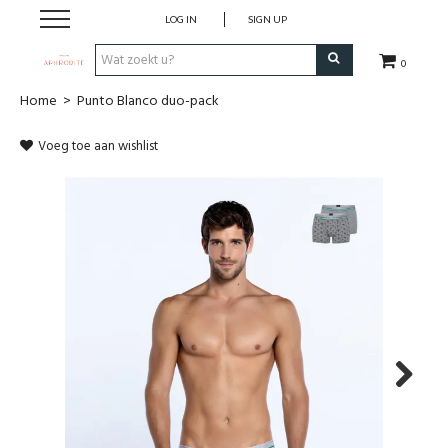
LOG IN
SIGN UP
0
Home
>
Punto Blanco duo-pack
Home
Voeg toe aan wishlist
Webshop
Merken
Cadeaubon
Contact
Login
Next