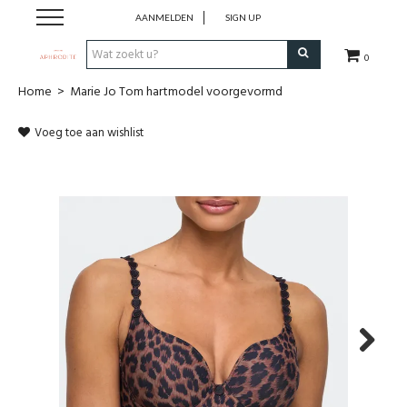
AANMELDEN
SIGN UP
0
Home
>
Marie Jo Tom hartmodel voorgevormd
Home
Voeg toe aan wishlist
Webshop
Merken
Cadeaubon
Contact
Login
Next