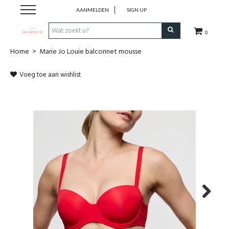
AANMELDEN
SIGN UP
0
Home
>
Marie Jo Louie balconnet mousse
Home
Voeg toe aan wishlist
Webshop
Merken
Cadeaubon
Contact
Login
Next