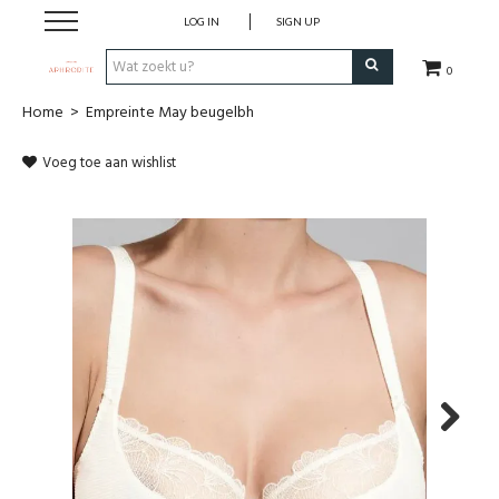
LOG IN
SIGN UP
0
Home
>
Empreinte May beugelbh
Home
Voeg toe aan wishlist
Webshop
Merken
Cadeaubon
Contact
Login
Next