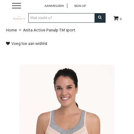
AANMELDEN
SIGN UP
0
Home
>
Anita Active Panalp TM sport
Home
Voeg toe aan wishlist
Webshop
Merken
Cadeaubon
Contact
Login