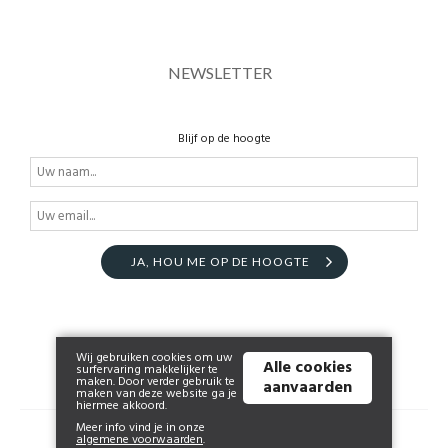
NEWSLETTER
Blijf op de hoogte
JA, HOU ME OP DE HOOGTE
Wij gebruiken cookies om uw
Alle cookies
surfervaring makkelijker te
maken. Door verder gebruik te
aanvaarden
maken van deze website ga je
hiermee akkoord.
Meer info vind je in onze
© 2026 www.lingerieaphrodite.be | Powered by
Tilroy
.
algemene voorwaarden
.