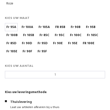
Roze
KIES UW MAAT
Fr 95A
Fr 100A
Fr 105A
FR 85B
Fr 90B
Fr 95B
Fr 100B
Fr 105B
Fr 85C
Fr 95C
Fr 100C
Fr 105C
Fr 85D
Fr 90D
Fr 95D
Fr 90E
Fr 95E
FR 100E
Fr 105E
Fr 90F
Fr 95F
KIES UW AANTAL
Kies uw leveringsmethode
Thuislevering
Laat uw artikelen afleveren bij u thuis